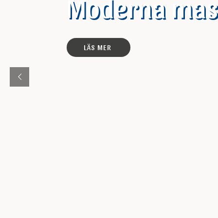
Moderna mask
Moderna mask
LÄS MER