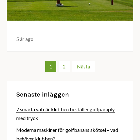
5 år ago
Sidnumrering
1
2
Nästa
för
Senaste inläggen
inlägg
7 smarta val när klubben beställer golfparaply
med tryck
Moderna maskiner för golfbanans skötsel – vad
behöver klubben?