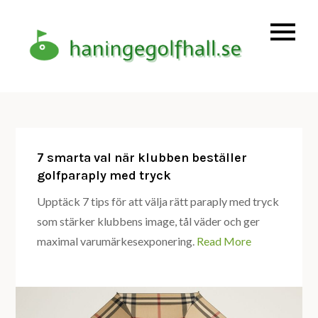
Skip
to
content
Haninge
haning
golfhall –
Golf året
om
7 smarta val när klubben beställer
golfparaply med tryck
Upptäck 7 tips för att välja rätt paraply med tryck
som stärker klubbens image, tål väder och ger
maximal varumärkesexponering.
Read More