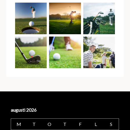
augusti 2026
M
T
O
T
F
L
S