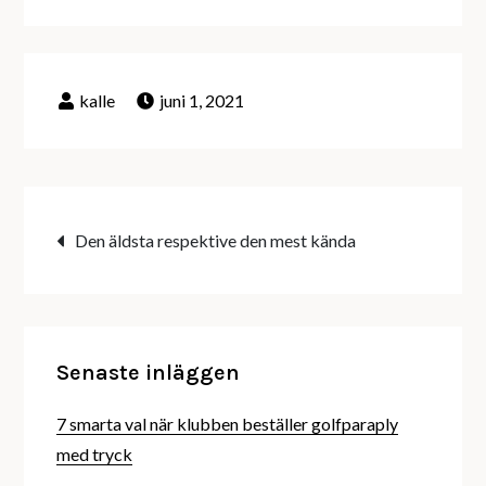
juni 1, 2021
Inläggsnavigering
Den äldsta respektive den mest kända
Senaste inläggen
7 smarta val när klubben beställer golfparaply
med tryck