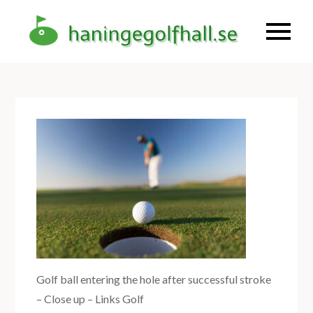
Skip
to
Haninge
haning
content
golfhall –
Golf året
om
Golf ball entering the hole after successful stroke
– Close up – Links Golf