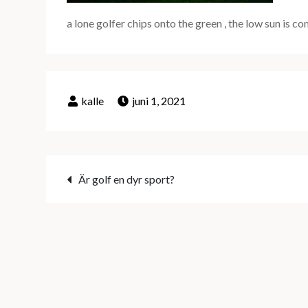
a lone golfer chips onto the green , the low sun is 
juni 1, 2021
Inläggsnavigering
Är golf en dyr sport?