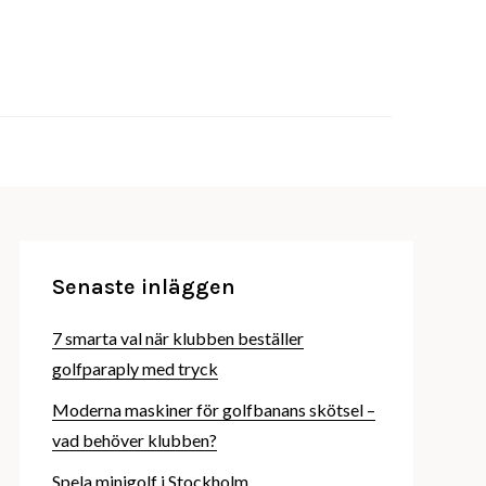
ninge golfhall – Golf året om
haningegolfhall.se
Senaste inläggen
7 smarta val när klubben beställer
golfparaply med tryck
Moderna maskiner för golfbanans skötsel –
vad behöver klubben?
Spela minigolf i Stockholm